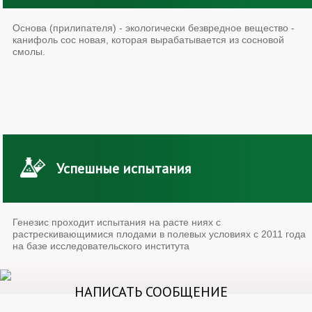
Основа (прилипателя) - экологически безвредное вещество -
канифоль сос новая, которая вырабатывается из сосновой
смолы.
Успешные испытания
Генезис проходит испытания на расте ниях с
растрескивающимися плодами в полевых условиях с 2011 года
на базе исследовательского института
НАПИСАТЬ СООБЩЕНИЕ