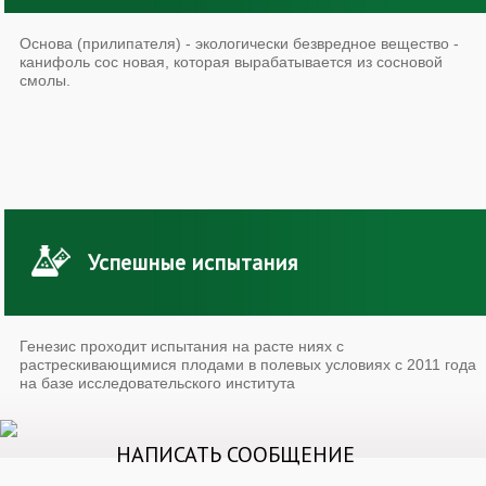
Основа (прилипателя) - экологически безвредное вещество -
канифоль сос новая, которая вырабатывается из сосновой
смолы.
Успешные испытания
Генезис проходит испытания на расте ниях с
растрескивающимися плодами в полевых условиях с 2011 года
на базе исследовательского института
НАПИСАТЬ СООБЩЕНИЕ